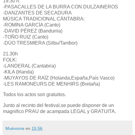
19.30 h.
-PASACALLES DE LA BURRA CON DULZAINEROS
-DANZANTES DE SECADURA
MÚSICA TRADICIONAL CÁNTABRA:
-ROMINA GARCÍA (Canto)
-DAVID PÉREZ (Bandurria)
-TOÑO RUIZ (Canto)
-DÚO TRESMIERA (Silbu/Tambor)
21.30h
FOLK:
-LANDERAL (Cantabria)
-KILA (Irlanda)
-MUYAYOS DE RAÏZ (Holanda,España,País Vasco)
-LES RAMONEURS DE MENHIRS (Bretaña)
Todos los actos son gratuitos.
Junto al recinto del festival,se puede disponer de un
magnifico PRAU de acampada LEGAL y GRATUITA.
Muévome
en
15:56