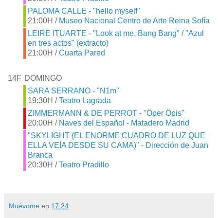
PALOMA CALLE - "hello myself"
21:00H /
Museo Nacional Centro de Arte Reina Sofía
LEIRE ITUARTE - "Look at me, Bang Bang" / "Azul
en tres actos" (extracto)
21:00H /
Cuarta Pared
14F
DOMINGO
SARA SERRANO - "N1m"
19:30H /
Teatro Lagrada
ZIMMERMANN & DE PERROT - "Öper Öpis"
20:00H /
Naves del Español - Matadero Madrid
"SKYLIGHT (EL ENORME CUADRO DE LUZ QUE
ELLA VEÍA DESDE SU CAMA)" - Dirección de Juan
Branca
20:30H /
Teatro Pradillo
Muévome
en
17:24