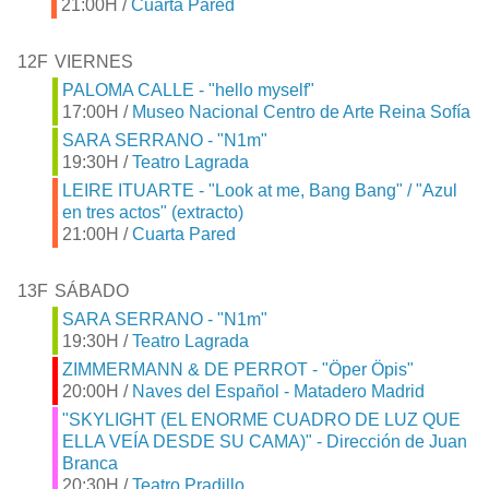
21:00H /
Cuarta Pared
12F
VIERNES
PALOMA CALLE - "hello myself"
17:00H /
Museo Nacional Centro de Arte Reina Sofía
SARA SERRANO - "N1m"
19:30H /
Teatro Lagrada
LEIRE ITUARTE - "Look at me, Bang Bang" / "Azul
en tres actos" (extracto)
21:00H /
Cuarta Pared
13F
SÁBADO
SARA SERRANO - "N1m"
19:30H /
Teatro Lagrada
ZIMMERMANN & DE PERROT - "Öper Öpis"
20:00H /
Naves del Español - Matadero Madrid
"SKYLIGHT (EL ENORME CUADRO DE LUZ QUE
ELLA VEÍA DESDE SU CAMA)" - Dirección de Juan
Branca
20:30H /
Teatro Pradillo