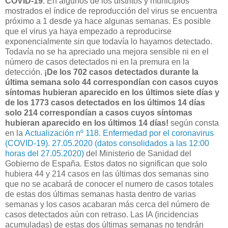
COVID-19
. En algunos de los distritos y municipios
mostrados el índice de reproducción del virus se encuentra
próximo a 1 desde ya hace algunas semanas. Es posible
que el virus ya haya empezado a reproducirse
exponencialmente sin que todavía lo hayamos detectado.
Todavía no se ha apreciado una mejora sensible ni en el
número de casos detectados ni en la premura en la
detección.
¡De los 702 casos detectados durante la
última semana solo 44 correspondían con casos cuyos
síntomas hubieran aparecido en los últimos siete días y
de los 1773 casos detectados en los últimos 14 días
solo 214 correspondían a casos cuyos síntomas
hubieran aparecido en los últimos 14 días!
según consta
en la
Actualización nº 118. Enfermedad por el coronavirus
(COVID-19). 27.05.2020 (datos consolidados a las 12:00
horas del 27.05.2020)
del Ministerio de Sanidad del
Gobierno de España. Estos datos no significan que solo
hubiera 44 y 214 casos en las últimas dos semanas sino
que no se acabará de conocer el numero de casos totales
de estas dos últimas semanas hasta dentro de varias
semanas y los casos acabaran más cerca del número de
casos detectados aún con retraso. Las IA (incidencias
acumuladas) de estas dos últimas semanas no tendrán