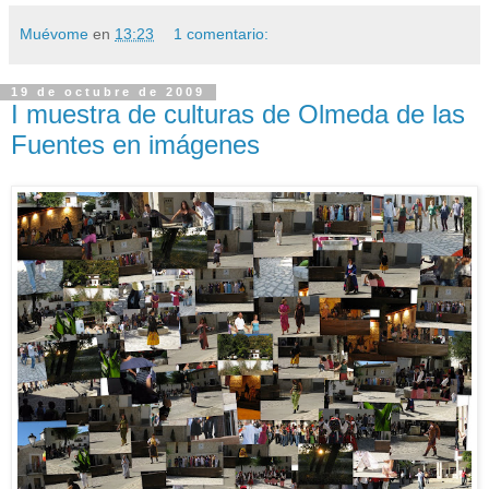
Muévome
en
13:23
1 comentario:
19 de octubre de 2009
I muestra de culturas de Olmeda de las
Fuentes en imágenes