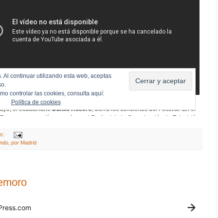
os:
undo
,
por Madrid
demoro