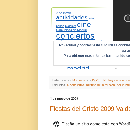
Publicado por
Muévome
en
15:29
No hay comentari
Etiquetas:
a conciertos
,
al ritmo de la música
,
por el m
4 de mayo de 2009
Fiestas del Cristo 2009 Val