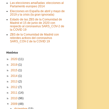
Las elecciones amañadas: elecciones al
Parlamento europeo 2014
Elecciones en España de abril y mayo de
2019 y la crisis (la gran ignorada)
Estado de las ZBS de la Comunidad de
Madrid el 15 de junio de 2020 con
respecto al coronavirus SARS_COV-2 de
la COVID 19
ZBS de la Comunidad de Madrid con
rebrotes activos del coronavirus
SARS_COV-2 de la COVID 19
Histórico
►
2020
(11)
►
2019
(1)
►
2015
(1)
►
2014
(1)
►
2013
(2)
►
2012
(7)
►
2011
(14)
►
2010
(96)
▼
2009
(48)
►
diciembre
(15)