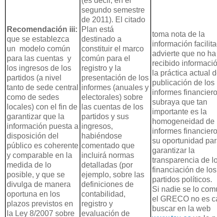
(es decir, en el
segundo semestre
de 2011). El citado
Recomendación iii:
Plan está
toma nota de la
que se establezca
destinado a
información facilit
un modelo común
constituir el marco
advierte que no ha
para las cuentas y
común para el
recibido informaci
los ingresos de los
registro y la
la práctica actual 
partidos (a nivel
presentación de los
publicación de los
tanto de sede central
informes (anuales y
informes financiero
como de sedes
electorales) sobre
subraya que tan
locales) con el fin de
las cuentas de los
importante es la
garantizar que la
partidos y sus
homogeneidad de 
información puesta a
ingresos,
informes financier
disposición del
habiéndose
su oportunidad pa
público es coherente
comentado que
garantizar la
y comparable en la
incluirá normas
transparencia de l
medida de lo
detalladas (por
financiación de los
posible, y que se
ejemplo, sobre las
partidos políticos.
divulga de manera
definiciones de
Si nadie se lo com
oportuna en los
contabilidad,
el GRECO no es c
plazos previstos en
registro y
buscar en la web
la Ley 8/2007 sobre
evaluación de