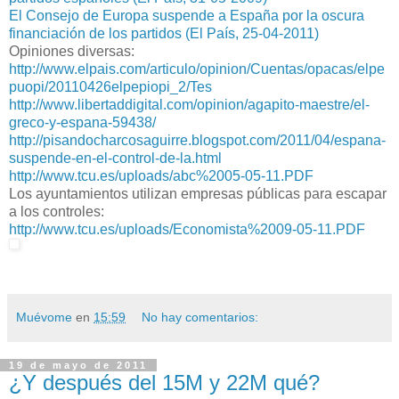
El Consejo de Europa suspende a España por la oscura
financiación de los partidos (El País, 25-04-2011)
Opiniones diversas:
http://www.elpais.com/articulo/opinion/Cuentas/opacas/elpe
puopi/20110426elpepiopi_2/Tes
http://www.libertaddigital.com/opinion/agapito-maestre/el-
greco-y-espana-59438/
http://pisandocharcosaguirre.blogspot.com/2011/04/espana-
suspende-en-el-control-de-la.html
http://www.tcu.es/uploads/abc%2005-05-11.PDF
Los ayuntamientos utilizan empresas públicas para escapar
a los controles:
http://www.tcu.es/uploads/Economista%2009-05-11.PDF
Muévome
en
15:59
No hay comentarios:
19 de mayo de 2011
¿Y después del 15M y 22M qué?