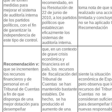
que se tomen
recomendado, en
medidas para
su Resolución de
toma nota de que 
mejorar el sistema
22 de junio de
realizado una acc
de auditoría interna
2010, a los partidos
limitada y concluy
de los partidos
políticos que
no se ha aplicado 
políticos, con el fin
establezcan
Recomendación
de garantizar la
eficazmente los
independencia de
sistemas de
este tipo de control.
auditoría interna.
que, en un contexto
de grave crisis
económica y
Recomendación v:
financiera en el
que se incrementen
país, los recursos
los recursos
de fiscalización del
siente la situación
financieros y de
Tribunal de
económica de Esp
personal en el
Cuentas se han
pero observa que 
Tribunal de Cuentas
mantenido bastante
recursos del Tribu
a fin de que
estables. De
Cuentas no se
disponga de una
hecho, se ha
consideran suficie
mejor dotación para
producido el
para desempeñar 
desempeñar
aumento de una
nuevas responsabi