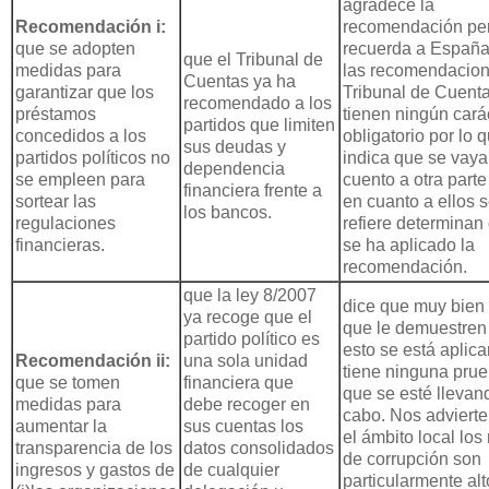
agradece la
Recomendación i:
recomendación per
que se adopten
recuerda a Españ
que el Tribunal de
medidas para
las recomendacion
Cuentas ya ha
garantizar que los
Tribunal de Cuent
recomendado a los
préstamos
tienen ningún cará
partidos que limiten
concedidos a los
obligatorio por lo q
sus deudas y
partidos políticos no
indica que se vaya
dependencia
se empleen para
cuento a otra parte
financiera frente a
sortear las
en cuanto a ellos 
los bancos.
regulaciones
refiere determinan
financieras.
se ha aplicado la
recomendación.
que la ley 8/2007
dice que muy bien
ya recoge que el
que le demuestren
partido político es
esto se está aplic
Recomendación ii:
una sola unidad
tiene ninguna pru
que se tomen
financiera que
que se esté llevan
medidas para
debe recoger en
cabo. Nos advierte
aumentar la
sus cuentas los
el ámbito local los
transparencia de los
datos consolidados
de corrupción son
ingresos y gastos de
de cualquier
particularmente alt