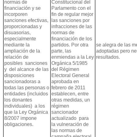
normas de
Constitucional del
financiación y se
Parlamento con el
incorporen
fin de regular mejor
sanciones efectivas,
las sanciones por
proporcionadas y
infracciones de las
disuasorias,
normas de
especialmente
financiación de los
mediante la
partidos. Por otra
se alegra de las m
ampliación de la
parte, las
adoptadas pero ne
relación de
enmiendas a la Ley
resultados.
posibles sanciones
Orgánica 5/1985
y del alcance de las
del Régimen
disposiciones
Electoral General
sancionadoras a
aprobada en
todas las personas o
febrero de 2011
entidades (incluidos
establecen, entre
los donantes
otras medidas, un
individuales) a los
régimen
que la Ley Orgánica
sancionador
8/2007 impone
actualizado para
obligaciones.
la vulneración de
las normas de
campaña electoral.