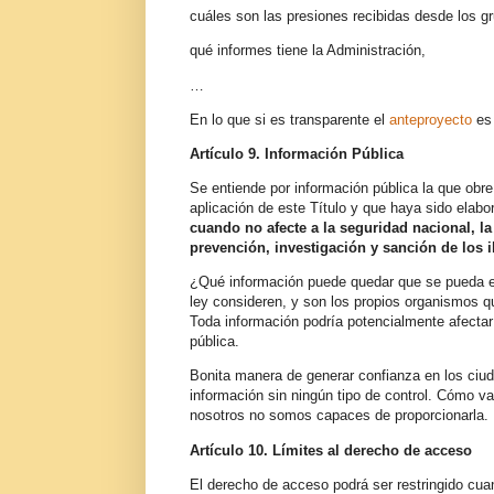
cuáles son las presiones recibidas desde los g
qué informes tiene la Administración,
…
En lo que si es transparente el
anteproyecto
es 
Artículo 9
. Información Pública
Se entiende por información pública la que obre
aplicación de este Título y que haya sido elabo
cuando no afecte a la seguridad nacional, la 
prevención, investigación y sanción de los il
¿Qué información puede quedar que se pueda en
ley consideren, y son los propios organismos qu
Toda información podría potencialmente afectar 
pública.
Bonita manera de generar confianza en los ci
información sin ningún tipo de control. Cómo va
nosotros no somos capaces de proporcionarla.
Artículo 10
. Límites al derecho de acceso
El derecho de acceso podrá ser restringido cuan