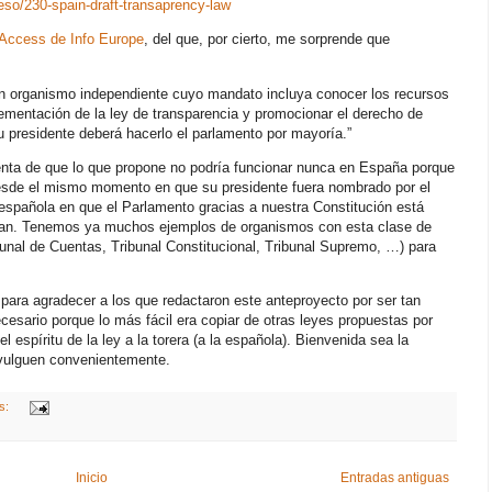
eso/230-spain-draft-transaprency-law
 Access de Info Europe
, del que, por cierto, me sorprende que
 un organismo independiente cuyo mandato incluya conocer los recursos
lementación de la ley de transparencia y promocionar el derecho de
 presidente deberá hacerlo el parlamento por mayoría.”
uenta de que lo que propone no podría funcionar nunca en España porque
esde el mismo momento en que su presidente fuera nombrado por el
española en que el Parlamento gracias a nuestra Constitución está
nan. Tenemos ya muchos ejemplos de organismos con esta clase de
bunal de Cuentas, Tribunal Constitucional, Tribunal Supremo, …) para
para agradecer a los que redactaron este anteproyecto por ser tan
ecesario porque lo más fácil era copiar de otras leyes propuestas por
 espíritu de la ley a la torera (a la española). Bienvenida sea la
ivulguen convenientemente.
s:
Inicio
Entradas antiguas