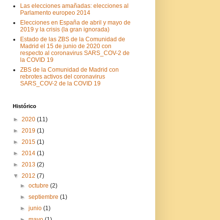
Las elecciones amañadas: elecciones al
Parlamento europeo 2014
Elecciones en España de abril y mayo de
2019 y la crisis (la gran ignorada)
Estado de las ZBS de la Comunidad de
Madrid el 15 de junio de 2020 con
respecto al coronavirus SARS_COV-2 de
la COVID 19
ZBS de la Comunidad de Madrid con
rebrotes activos del coronavirus
SARS_COV-2 de la COVID 19
Histórico
►
2020
(11)
►
2019
(1)
►
2015
(1)
►
2014
(1)
►
2013
(2)
▼
2012
(7)
►
octubre
(2)
►
septiembre
(1)
►
junio
(1)
►
mayo
(1)