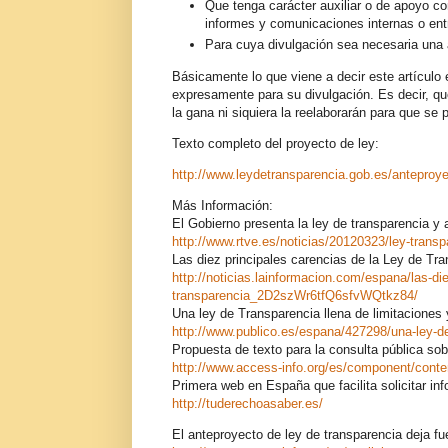
Que tenga carácter auxiliar o de apoyo c
informes y comunicaciones internas o ent
Para cuya divulgación sea necesaria una 
Básicamente lo que viene a decir este artícul
expresamente para su divulgación. Es decir, qu
la gana ni siquiera la reelaborarán para que se 
Texto completo del proyecto de ley:
http://www.leydetransparencia.gob.es/anteproy
Más Información:
El Gobierno presenta la ley de transparencia y
http://www.rtve.es/noticias/20120323/ley-trans
Las diez principales carencias de la Ley de Tra
http://noticias.lainformacion.com/espana/las-die
transparencia_2D2szWr6tfQ6sfvWQtkz84/
Una ley de Transparencia llena de limitaciones
http://www.publico.es/espana/427298/una-ley-de
Propuesta de texto para la consulta pública so
http://www.access-info.org/es/component/conten
Primera web en España que facilita solicitar inf
http://tuderechoasaber.es/
El anteproyecto de ley de transparencia deja f