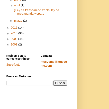
▼
abril
(1)
¿Ley de transparencia? No, ley de
propaganda y opa...
►
marzo
(1)
►
2011
(14)
►
2010
(96)
►
2009
(48)
►
2008
(2)
Recíbeme en tu
Contacto
correo electrónico
muevome@muevo
Suscríbete
me.com
Busca en Muévome