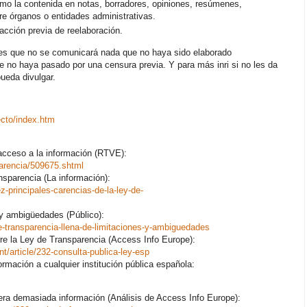
omo la contenida en notas, borradores, opiniones, resúmenes,
re órganos o entidades administrativas.
acción previa de reelaboración.
o es que no se comunicará nada que no haya sido elaborado
e no haya pasado por una censura previa. Y para más inri si no les da
pueda divulgar.
ecto/index.htm
 acceso a la información (RTVE):
parencia/509675.shtml
nsparencia (La información):
z-principales-carencias-de-la-ley-de-
 y ambigüedades (Público):
-transparencia-llena-de-limitaciones-y-ambiguedades
bre la Ley de Transparencia (Access Info Europe):
t/article/232-consulta-publica-ley-esp
ormación a cualquier institución pública española:
uera demasiada información (Análisis de Access Info Europe):