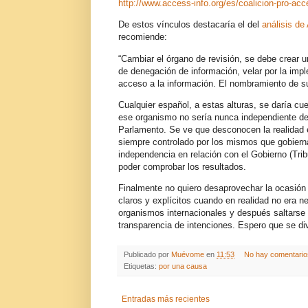
http://www.access-info.org/es/coalicion-pro-acc
De estos vínculos destacaría el del
análisis de
recomiende:
“Cambiar el órgano de revisión, se debe crear
de denegación de información, velar por la imp
acceso a la información. El nombramiento de su
Cualquier español, a estas alturas, se daría c
ese organismo no sería nunca independiente d
Parlamento. Se ve que desconocen la realidad 
siempre controlado por los mismos que gobier
independencia en relación con el Gobierno (Tri
poder comprobar los resultados.
Finalmente no quiero desaprovechar la ocasión 
claros y explícitos cuando en realidad no era n
organismos internacionales y después saltarse el
transparencia de intenciones. Espero que se d
Publicado por
Muévome
en
11:53
No hay comentario
Etiquetas:
por una causa
Entradas más recientes