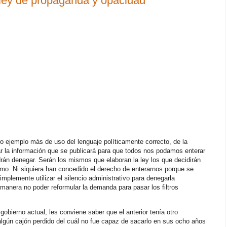
 ley de propaganda y opacidad
o ejemplo más de uso del lenguaje políticamente correcto, de la
ar la información que se publicará para que todos nos podamos enterar
drán denegar. Serán los mismos que elaboran la ley los que decidirán
mo. Ni siquiera han concedido el derecho de enterarnos porque se
plemente utilizar el silencio administrativo para denegarla
manera no poder reformular la demanda para pasar los filtros
obierno actual, les conviene saber que el anterior tenía otro
lgún cajón perdido del cuál no fue capaz de sacarlo en sus ocho años