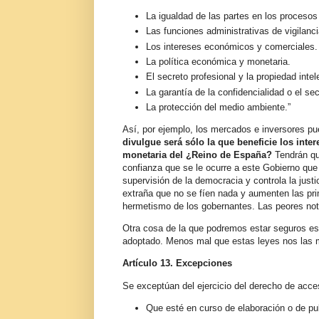
La igualdad de las partes en los procesos ju
Las funciones administrativas de vigilanci
Los intereses económicos y comerciales.
La política económica y monetaria.
El secreto profesional y la propiedad intele
La garantía de la confidencialidad o el s
La protección del medio ambiente.”
Así, por ejemplo, los mercados e inversores pu
divulgue será sólo la que beneficie los int
monetaria del ¿Reino de España?
Tendrán que
confianza que se le ocurre a este Gobierno que
supervisión de la democracia y controla la jus
extraña que no se fíen nada y aumenten las pr
hermetismo de los gobernantes. Las peores not
Otra cosa de la que podremos estar seguros es
adoptado. Menos mal que estas leyes nos las m
Artículo 13
. Excepciones
Se exceptúan del ejercicio del derecho de acces
Que esté en curso de elaboración o de pub