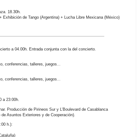
uza. 18.30h.
 + Exhibición de Tango (Argentina) + Lucha Libre Mexicana (México)
ierto a 04.00h. Entrada conjunta con la del concierto.
o, conferencias, talleres, juegos...
o, conferencias, talleres, juegos...
00 a 23:00h.
nar. Producción de Pirineos Sur y L’Boulevard de Casablanca
o de Asuntos Exteriores y de Cooperación).
00 h.):
Cataluña)