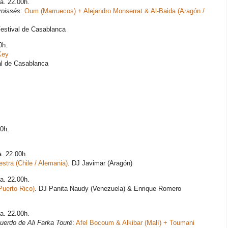
za. 22.00h.
roissés
:
Oum (Marruecos) + Alejandro Monserrat & Al-Baida (Aragón /
Festival de Casablanca
0h.
Key
al de Casablanca
30h.
a. 22.00h.
estra (Chile / Alemania)
. DJ Javimar (Aragón)
za. 22.00h.
Puerto Rico)
. DJ Panita Naudy (Venezuela) & Enrique Romero
za. 22.00h.
uerdo de Ali Farka Touré
:
Afel Bocoum & Alkibar (Malí) + Toumani