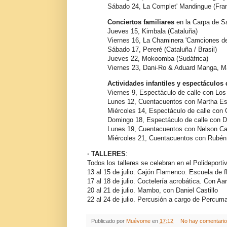
Sábado 24, La Complet' Mandingue (Fran
Conciertos familiares
en la Carpa de Sa
Jueves 15, Kimbala (Cataluña)
Viernes 16, La Chaminera 'Camciones de
Sábado 17, Pereré (Cataluña / Brasil)
Jueves 22, Mokoomba (Sudáfrica)
Viernes 23, Dani-Ro & Aduard Manga, M
Actividades infantiles y espectáculos 
Viernes 9, Espectáculo de calle con Lo
Lunes 12, Cuentacuentos con Martha Esc
Miércoles 14, Espectáculo de calle con 
Domingo 18, Espectáculo de calle con D
Lunes 19, Cuentacuentos con Nelson Cal
Miércoles 21, Cuentacuentos con Rubén 
· TALLERES
:
Todos los talleres se celebran en el Polideporti
13 al 15 de julio. Cajón Flamenco. Escuela de
17 al 18 de julio. Coctelería acrobática. Con Aar
20 al 21 de julio. Mambo, con Daniel Castillo
22 al 24 de julio. Percusión a cargo de Percum
Publicado por
Muévome
en
17:12
No hay comentari