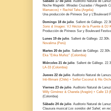
Sábado 17 de julio
. Auditorio Natural de Lanu
Noche Magrebí:
Miradas Cruzadas / Regards C
Marruecos) + Rachid Taha (Argelia)
Una producción de Pirineos Sur y L'Boulevard 
Domingo 18 de julio
. Sallent de Gállego. 22.3
Sons & Images
: VJ Héctor de la Puente & DJ 
Producción de Pirineos Sur y Boulevard Festiv
Lunes 19 de julio
. Sallent de Gállego. 22.30h.
Novalima (Perú)
Martes 20 de julio
. Sallent de Gállego. 22.30h.
Eka "Erika Muñoz" (Colombia)
Miércoles 21 de julio
. Sallent de Gállego. 22.
LA-33 (Colombia)
Jueves 22 de julio
. Auditorio Natural de Lanuz
Inti-Illimani (Chile) + Señor Coconut & His Orch
Viernes 23 de julio
. Auditorio Natural de Lanu
Willy Giménez & Chanela (Aragón) + Calle 13 (
(Colombia)
Sábado 24 de julio
. Auditorio Natural de Lanu
Clausura musical
Los sonidos del Sahel, en rec