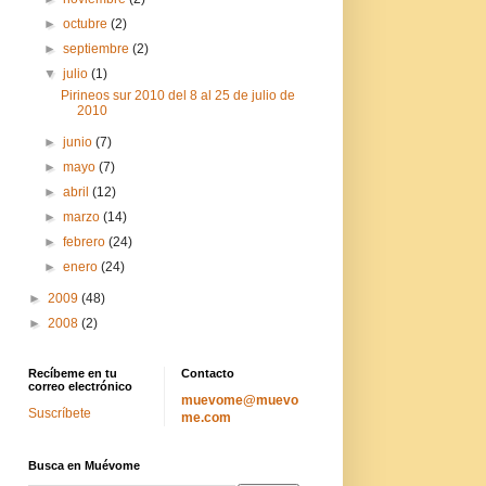
►
octubre
(2)
►
septiembre
(2)
▼
julio
(1)
Pirineos sur 2010 del 8 al 25 de julio de
2010
►
junio
(7)
►
mayo
(7)
►
abril
(12)
►
marzo
(14)
►
febrero
(24)
►
enero
(24)
►
2009
(48)
►
2008
(2)
Recíbeme en tu
Contacto
correo electrónico
muevome@muevo
Suscríbete
me.com
Busca en Muévome