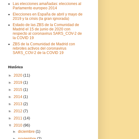
Las elecciones amañadas: elecciones al
Parlamento europeo 2014
Elecciones en España de abril y mayo de
2019 y la crisis (la gran ignorada)
Estado de las ZBS de la Comunidad de
Madrid el 15 de junio de 2020 con
respecto al coronavirus SARS_COV-2 de
la COVID 19
ZBS de la Comunidad de Madrid con
rebrotes activos del coronavirus
SARS_COV-2 de la COVID 19
Histórico
►
2020
(11)
►
2019
(1)
►
2015
(1)
►
2014
(1)
►
2013
(2)
►
2012
(7)
►
2011
(14)
▼
2010
(96)
►
diciembre
(1)
►
noviembre
(2)