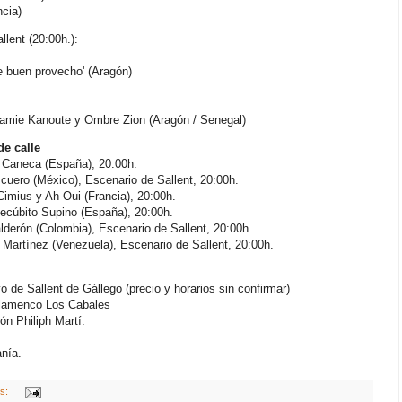
cia)
llent (20:00h.):
 buen provecho' (Aragón)
amie Kanoute y Ombre Zion (Aragón / Senegal)
de calle
s Caneca (España), 20:00h.
uero (México), Escenario de Sallent, 20:00h.
Cimius y Ah Oui (Francia), 20:00h.
ecúbito Supino (España), 20:00h.
derón (Colombia), Escenario de Sallent, 20:00h.
Martínez (Venezuela), Escenario de Sallent, 20:00h.
vo de Sallent de Gállego (precio y horarios sin confirmar)
 flamenco Los Cabales
ón Philiph Martí.
anía.
os: