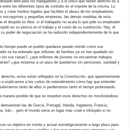
pido libre para los trabajadores y a lo único que tienen derecho es a
ia entre los diferentes tipos de contrato es el importe de la misma. Lo
es y crear medios legales que faciliten el abuso de los empleadores.
n en micropymes y pequeñas empresas, las demás medidas de esta
 el despido es libre: si el trabajador no acata lo que pide su empleador
spido es su pericia en el trabajo y el coste de su sustitución. Hoy, el
e su poder de negociación se ha reducido independientemente de lo que
uánto tiempo puede un pueblo quedarse parado viendo como sus
adie se ha enterado que millones de familias ya se han quedado sin
o sin sus casas?, ¿que millones de jóvenes no encuentran trabajos
ndiente? ¿que estamos a un paso de quedarnos sin pensiones, sanidad y
 derecho, estos están reflejados en la Constitución, que aparentemente
n a explicarnos a los cortos de entendimiento cómo hay que entender
dudaríamos tanto de ellos ni perderíamos tanto el tiempo protestando.
ca manera posible de que se respeten esos derechos es movilizándose.
emuestran las de Grecia, Portugal, Irlanda, Inglaterra, Francia,
a, Irán… pero el mundo sería un lugar más cruel e inhóspito si no
e con un objetivo en mente y actuar estratégicamente a largo plazo para
has veces no son muy visibles y hay que esperar para empezar a ver