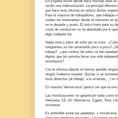
En España existe desde hace muchos años el des
recibir una indemnización. La principal diferenc
que hace esta reforma es reducir dichos import
Para la mayoría de trabajadores, que trabaja
suelen ser irrelevantes desde el momento en que
se le despide y punto. El único freno para su de
coste de sustitución se ha abaratado por lo qu
diga cualquier ley.
Nadie esta a salvo de sufrir por la crisis. ¿C
integrantes se van arruinando poco a poco? ¿N
trabajo?, ¿que cientos de miles se han quedad
dignos que les permita llevar una vida indepe
enseñanza?
Con la reforma laboral no hemos perdido ningún
ningún Gobierno respeta. Quizás si se aviniera
esos derechos (al trabajo, a la vivienda,…) no 
En nuestra “democracia” parece ser que la úni
Las movilizaciones no garantizan nada como lo d
Alemania, EE.UU, Marruecos, Egipto, Siria, Libi
existieran.
Es preferible evitar las pataletas, y movilizars
lograr los objetivos deseados. Los logros muc