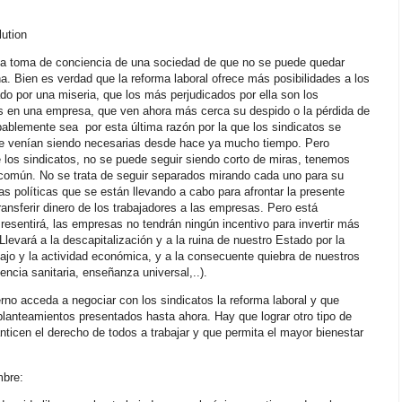
lution
la toma de conciencia de una sociedad de que no se puede quedar
na. Bien es verdad que la reforma laboral ofrece más posibilidades a los
o por una miseria, que los más perjudicados por ella son los
s en una empresa, que ven ahora más cerca su despido o la pérdida de
bablemente sea por esta última razón por la que los sindicatos se
ue venían siendo necesarias desde hace ya mucho tiempo. Pero
de los sindicatos, no se puede seguir siendo corto de miras, tenemos
te común. No se trata de seguir separados mirando cada uno para su
las políticas que se están llevando a cabo para afrontar la presente
ransferir dinero de los trabajadores a las empresas. Pero está
resentirá, las empresas no tendrán ningún incentivo para invertir más
Llevará a la descapitalización y a la ruina de nuestro Estado por la
bajo y la actividad económica, y a la consecuente quiebra de nuestros
encia sanitaria, enseñanza universal,..).
rno acceda a negociar con los sindicatos la reforma laboral y que
lanteamientos presentados hasta ahora. Hay que lograr otro tipo de
ticen el derecho de todos a trabajar y que permita el mayor bienestar
mbre: