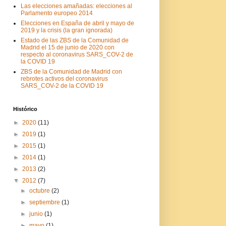
Las elecciones amañadas: elecciones al
Parlamento europeo 2014
Elecciones en España de abril y mayo de
2019 y la crisis (la gran ignorada)
Estado de las ZBS de la Comunidad de
Madrid el 15 de junio de 2020 con
respecto al coronavirus SARS_COV-2 de
la COVID 19
ZBS de la Comunidad de Madrid con
rebrotes activos del coronavirus
SARS_COV-2 de la COVID 19
Histórico
►
2020
(11)
►
2019
(1)
►
2015
(1)
►
2014
(1)
►
2013
(2)
▼
2012
(7)
►
octubre
(2)
►
septiembre
(1)
►
junio
(1)
►
mayo
(1)