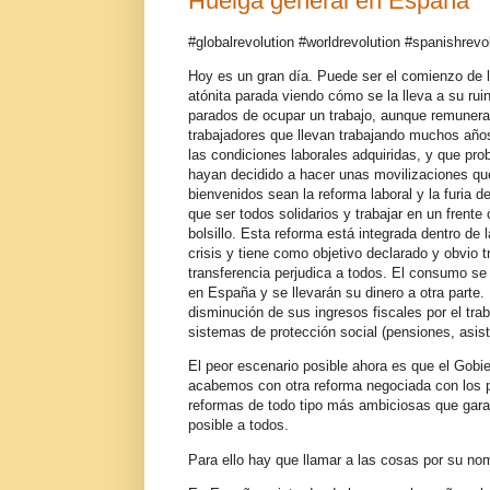
Huelga general en España
#globalrevolution #worldrevolution #spanishrevo
Hoy es un gran día. Puede ser el comienzo de 
atónita parada viendo cómo se la lleva a su rui
parados de ocupar un trabajo, aunque remunerad
trabajadores que llevan trabajando muchos año
las condiciones laborales adquiridas, y que pro
hayan decidido a hacer unas movilizaciones q
bienvenidos sean la reforma laboral y la furia 
que ser todos solidarios y trabajar en un fren
bolsillo. Esta reforma está integrada dentro de 
crisis y tiene como objetivo declarado y obvio t
transferencia perjudica a todos. El consumo se 
en España y se llevarán su dinero a otra parte. 
disminución de sus ingresos fiscales por el tra
sistemas de protección social (pensiones, asist
El peor escenario posible ahora es que el Gobie
acabemos con otra reforma negociada con los p
reformas de todo tipo más ambiciosas que garan
posible a todos.
Para ello hay que llamar a las cosas por su no