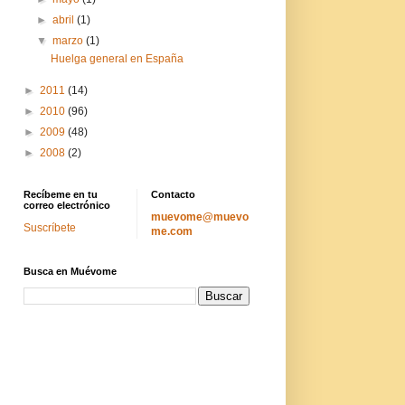
►
abril
(1)
▼
marzo
(1)
Huelga general en España
►
2011
(14)
►
2010
(96)
►
2009
(48)
►
2008
(2)
Recíbeme en tu
Contacto
correo electrónico
muevome@muevo
Suscríbete
me.com
Busca en Muévome