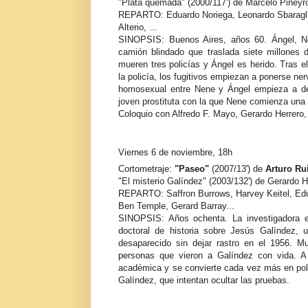
"Plata quemada" (2000/117') de Marcelo Piñeyr
REPARTO: Eduardo Noriega, Leonardo Sbaraglia, 
Alterio, ...
SINOPSIS: Buenos Aires, años 60. Ángel, Ne
camión blindado que traslada siete millones 
mueren tres policías y Ángel es herido. Tras 
la policía, los fugitivos empiezan a ponerse ner
homosexual entre Nene y Ángel empieza a dete
joven prostituta con la que Nene comienza una 
Coloquio con Alfredo F. Mayo, Gerardo Herrero,
Viernes 6 de noviembre, 18h
Cortometraje:
"Paseo"
(2007/13') de
Arturo Ru
"El misterio Galíndez" (2003/132') de Gerardo H
REPARTO: Saffron Burrows, Harvey Keitel, Edua
Ben Temple, Gerard Barray...
SINOPSIS: Años ochenta. La investigadora es
doctoral de historia sobre Jesús Galíndez, u
desaparecido sin dejar rastro en el 1956. Mu
personas que vieron a Galíndez con vida. A 
académica y se convierte cada vez más en polic
Galíndez, que intentan ocultar las pruebas.