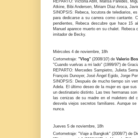
REPARTO: Victoria Abril, Marisa Paredes, Migu
Atkine, Bibi Andersen, Miriam Díaz Aroca, Javi
SINOPSIS: Rebeca, locutora de telediarios, es 
para dedicarse a su carrera como cantante. C
pendientes, Rebeca descubre que hace 15 a
Manuel aparece muerto en su chalet. Rebeca c
imitador de Becky.
Miércoles 4 de noviembre, 18h
Cortometraje:
"Vlog"
(2008/10') de
Valerio Bo
"Cuando vuelvas a mi lado" (1999/97') de Graci
REPARTO: Mercedes Sampietro, Julieta Serran
François Dunoyer, José Ángel Egido, Jorge Peru
SINOPSIS: Después de mucho tiempo sin verse,
Adela. El último deseo de la mujer es que sus
un destinatario distinto. Las tres hermanas son
las cenizas de su madre en el maletero del 
desvela viejos secretos familiares. Aunque se
nunca.
Jueves 5 de noviembre, 18h
Cortometraje: "Viaje a Bangkok" (2008/7') de Di