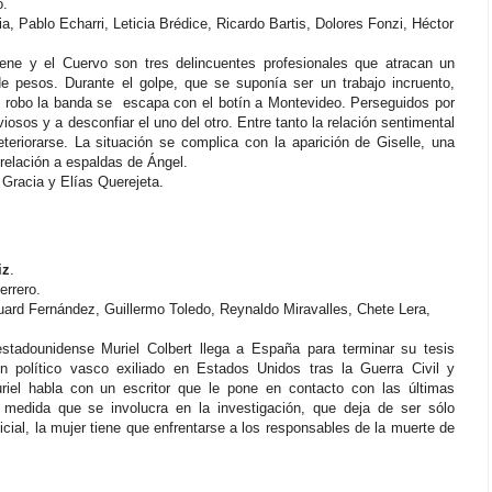
o.
Pablo Echarri, Leticia Brédice, Ricardo Bartis, Dolores Fonzi, Héctor
ne y el Cuervo son tres delincuentes profesionales que atracan un
de pesos. Durante el golpe, que se suponía ser un trabajo incruento,
el robo la banda se escapa con el botín a Montevideo. Perseguidos por
viosos y a desconfiar el uno del otro. Entre tanto la relación sentimental
riorarse. La situación se complica con la aparición de Giselle, una
relación a espaldas de Ángel.
 Gracia y Elías Querejeta.
iz
.
errero.
rd Fernández, Guillermo Toledo, Reynaldo Miravalles, Chete Lera,
tadounidense Muriel Colbert llega a España para terminar su tesis
n político vasco exiliado en Estados Unidos tras la Guerra Civil y
riel habla con un escritor que le pone en contacto con las últimas
medida que se involucra en la investigación, que deja de ser sólo
ial, la mujer tiene que enfrentarse a los responsables de la muerte de