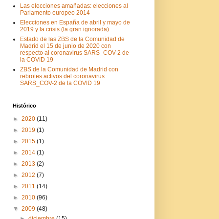
Las elecciones amañadas: elecciones al
Parlamento europeo 2014
Elecciones en España de abril y mayo de
2019 y la crisis (la gran ignorada)
Estado de las ZBS de la Comunidad de
Madrid el 15 de junio de 2020 con
respecto al coronavirus SARS_COV-2 de
la COVID 19
ZBS de la Comunidad de Madrid con
rebrotes activos del coronavirus
SARS_COV-2 de la COVID 19
Histórico
►
2020
(11)
►
2019
(1)
►
2015
(1)
►
2014
(1)
►
2013
(2)
►
2012
(7)
►
2011
(14)
►
2010
(96)
▼
2009
(48)
►
diciembre
(15)