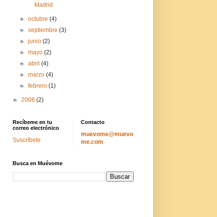
Madrid
►
octubre
(4)
►
septiembre
(3)
►
junio
(2)
►
mayo
(2)
►
abril
(4)
►
marzo
(4)
►
febrero
(1)
►
2008
(2)
Recíbeme en tu
Contacto
correo electrónico
muevome@muevo
Suscríbete
me.com
Busca en Muévome