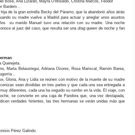
el Bosé, Ana Lizaran, Mayra O'Wisiedo, Cristina Marcos, Feodor
er Bardem...
hija de la gran estrella Becky del Páramo, que la abandonó años atrás
uando su madre vuelve a Madrid para actuar y arreglar unos asuntos
ños su marido Manuel tuvo una relación con su madre. Una noche
onoce al juez del caso, que resulta ser una
drag queen
de noche y fan
serman
.
a Querejeta.
o, Marta Belaustegui, Adriana Ozores, Rosa Mariscal, Ramón Barea,
gorría...
 Gloria, Ana y Lidia se reúnen con motivo de la muerte de su madre
 cenizas sean divididas en tres partes y que cada una sea entregada a
 muy diferentes, cada una ha seguido su rumbo en la vida. El viaje, con
coche, se convierte en una caja de Pandora que, una vez destapada,
 dicen verdades hirientes, las tres hermanas se verán unidas más que
onisio Pérez Galindo.