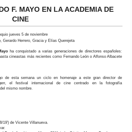
O F. MAYO EN LA ACADEMIA DE
CINE
oquio jueves 5 de noviembre
, Gerardo Herrero, Gracia y Elías Querejeta
Mayo
ha conquistado a varias generaciones de directores españoles:
asta cineastas más recientes como Fernando León o Alfonso Albacete
go de esta semana un ciclo en homenaje a este gran director de
gen
, el festival internacional de cine centrado en la fotografía
n del mismo nombre.
/19') de Vicente Villanueva.
ar.