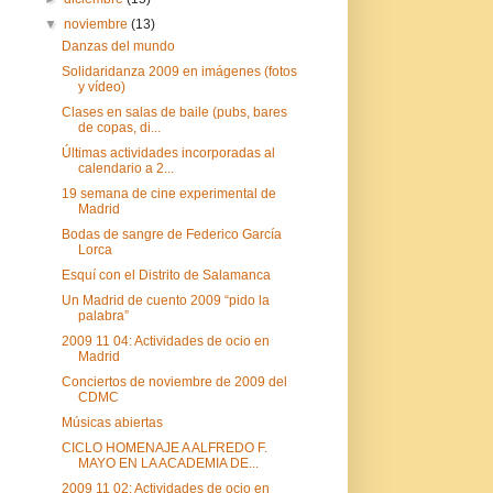
▼
noviembre
(13)
Danzas del mundo
Solidaridanza 2009 en imágenes (fotos
y vídeo)
Clases en salas de baile (pubs, bares
de copas, di...
Últimas actividades incorporadas al
calendario a 2...
19 semana de cine experimental de
Madrid
Bodas de sangre de Federico García
Lorca
Esquí con el Distrito de Salamanca
Un Madrid de cuento 2009 “pido la
palabra”
2009 11 04: Actividades de ocio en
Madrid
Conciertos de noviembre de 2009 del
CDMC
Músicas abiertas
CICLO HOMENAJE A ALFREDO F.
MAYO EN LA ACADEMIA DE...
2009 11 02: Actividades de ocio en