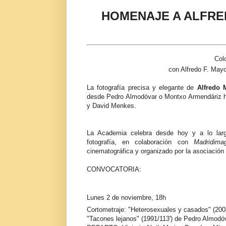
HOMENAJE A ALFRED
Col
con Alfredo F. Mayo
La fotografía precisa y elegante de
Alfredo 
desde Pedro Almodóvar o Montxo Armendáriz h
y David Menkes.
La Academia celebra desde hoy y a lo lar
fotografía, en colaboración con
Madridima
cinematográfica y organizado por la asociació
CONVOCATORIA:
Lunes 2 de noviembre, 18h
Cortometraje: "Heterosexuales y casados" (2008
"Tacones lejanos" (1991/113') de Pedro Almodóv