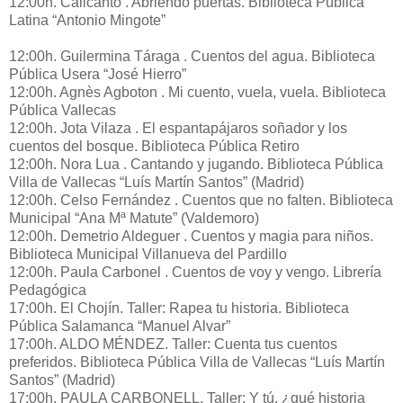
12:00h. Calicanto . Abriendo puertas. Biblioteca Pública
Latina “Antonio Mingote”
12:00h. Guilermina Táraga . Cuentos del agua. Biblioteca
Pública Usera “José Hierro”
12:00h. Agnès Agboton . Mi cuento, vuela, vuela. Biblioteca
Pública Vallecas
12:00h. Jota Vilaza . El espantapájaros soñador y los
cuentos del bosque. Biblioteca Pública Retiro
12:00h. Nora Lua . Cantando y jugando. Biblioteca Pública
Villa de Vallecas “Luís Martín Santos” (Madrid)
12:00h. Celso Fernández . Cuentos que no falten. Biblioteca
Municipal “Ana Mª Matute” (Valdemoro)
12:00h. Demetrio Aldeguer . Cuentos y magia para niños.
Biblioteca Municipal Villanueva del Pardillo
12:00h. Paula Carbonel . Cuentos de voy y vengo. Librería
Pedagógica
17:00h. El Chojín. Taller: Rapea tu historia. Biblioteca
Pública Salamanca “Manuel Alvar”
17:00h. ALDO MÉNDEZ. Taller: Cuenta tus cuentos
preferidos. Biblioteca Pública Villa de Vallecas “Luís Martín
Santos” (Madrid)
17:00h. PAULA CARBONELL. Taller: Y tú, ¿qué historia