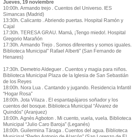
Jueves, 19 noviembre
10:00h. Armando trejo . Cuentos del Universo. IES
Simancas (Madrid)
13:30h. Calicanto . Abriendo puertas. Hospital Ramón y
Cajal
17:30h. TERESA GRAU. Mamá, ¡Tengo miedo!. Hospital
Gregorio Marañón
17:30h. Armando Trejo . Somos diferentes y somos iguales.
Biblioteca Municipal” Rafael Alberti” (San Fernando de
Henares)
17:30h. Demetrio Aldeguer . Cuentos y magia para niños.
Biblioteca Municipal Plaza de la Iglesia de San Sebastián
de los Reyes
18:00h. Nora Lua . Cantando y jugando. Residencia Infantil
“Hogar Rosa”
18:00h. Jota Vilaza . El espantapájaros soñador y los
cuentos del bosque. Biblioteca Municipal “Álvarez de
Quindós” (Aranjuez)
18:00h. Agnès Agboton . Mi cuento, vuela, vuela. Biblioteca
Municipal “Julio Caro Baroja” (Leganés)
18:00h. Guilermina Táraga . Cuentos del agua. Biblioteca
Municipal “Pedro Antonio de Alarcón” (San Lorenzo de El