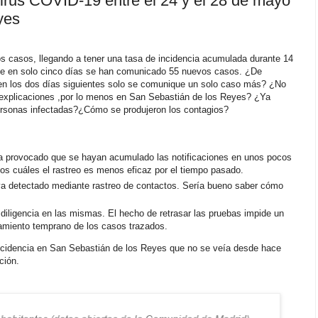
irus COVID-19 entre el 24 y el 28 de mayo
yes
casos, llegando a tener una tasa de incidencia acumulada durante 14
nte en solo cinco días se han comunicado 55 nuevos casos. ¿De
n los dos días siguientes solo se comunique un solo caso más? ¿No
r explicaciones ,por lo menos en San Sebastián de los Reyes? ¿Ya
personas infectadas?¿Cómo se produjeron los contagios?
a provocado que se hayan acumulado las notificaciones en unos pocos
los cuáles el rastreo es menos eficaz por el tiempo pasado.
a detectado mediante rastreo de contactos. Sería bueno saber cómo
diligencia en las mismas. El hecho de retrasar las pruebas impide un
lamiento temprano de los casos trazados.
incidencia en San Sebastián de los Reyes que no se veía desde hace
ción.