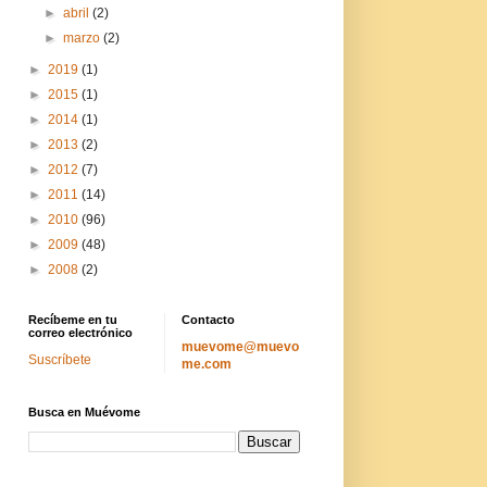
►
abril
(2)
►
marzo
(2)
►
2019
(1)
►
2015
(1)
►
2014
(1)
►
2013
(2)
►
2012
(7)
►
2011
(14)
►
2010
(96)
►
2009
(48)
►
2008
(2)
Recíbeme en tu
Contacto
correo electrónico
muevome@muevo
Suscríbete
me.com
Busca en Muévome