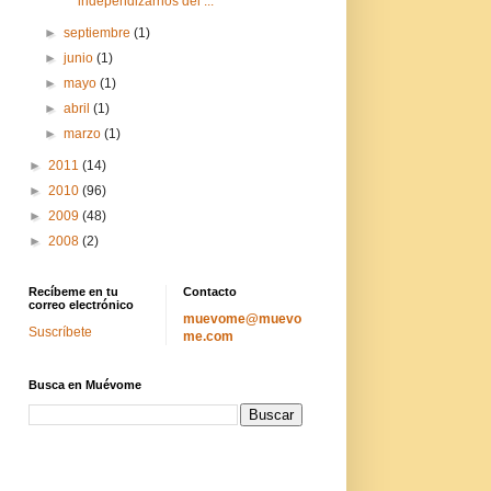
independizarnos del ...
►
septiembre
(1)
►
junio
(1)
►
mayo
(1)
►
abril
(1)
►
marzo
(1)
►
2011
(14)
►
2010
(96)
►
2009
(48)
►
2008
(2)
Recíbeme en tu
Contacto
correo electrónico
muevome@muevo
Suscríbete
me.com
Busca en Muévome