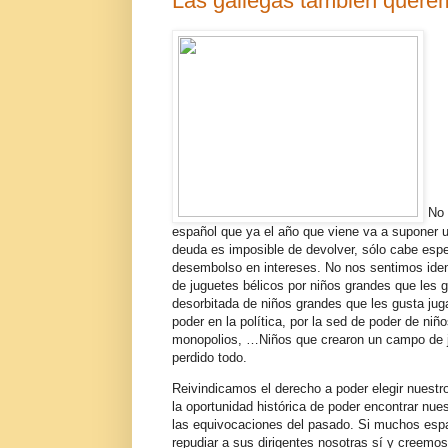
Las gallegas también quere
No 
español que ya el año que viene va a suponer 
deuda es imposible de devolver, sólo cabe esp
desembolso en intereses. No nos sentimos iden
de juguetes bélicos por niños grandes que les g
desorbitada de niños grandes que les gusta jugar
poder en la política, por la sed de poder de ni
monopolios, …Niños que crearon un campo de j
perdido todo.
Reivindicamos el derecho a poder elegir nuestr
la oportunidad histórica de poder encontrar nue
las equivocaciones del pasado. Si muchos esp
repudiar a sus dirigentes nosotras sí y creem