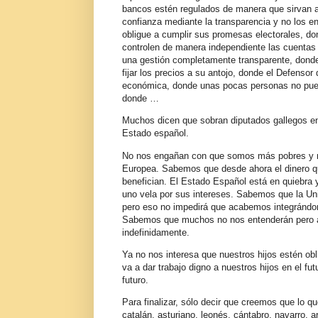
bancos estén regulados de manera que sirvan a 
confianza mediante la transparencia y no los e
obligue a cumplir sus promesas electorales, don
controlen de manera independiente las cuentas d
una gestión completamente transparente, dond
fijar los precios a su antojo, donde el Defensor
económica, donde unas pocas personas no puedan
donde …
Muchos dicen que sobran diputados gallegos en
Estado español.
No nos engañan con que somos más pobres y ne
Europea. Sabemos que desde ahora el dinero qu
benefician. El Estado Español está en quiebra 
uno vela por sus intereses. Sabemos que la U
pero eso no impedirá que acabemos integrándono
Sabemos que muchos no nos entenderán pero a
indefinidamente.
Ya no nos interesa que nuestros hijos estén ob
va a dar trabajo digno a nuestros hijos en el fu
futuro.
Para finalizar, sólo decir que creemos que lo q
catalán, asturiano, leonés, cántabro, navarro, 