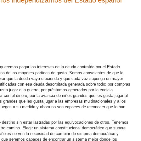
mos independizarnos del Estado español
queremos pagar los intereses de la deuda contraída por el Estado
una de las mayores partidas de gasto. Somos conscientes de que la
erar que la deuda vaya creciendo y que cada vez suponga un mayor
tificadas con esa deuda desorbitada generada sobre todo: por compras
usta jugar a la guerra, por préstamos generados por la codicia
 con el dinero, por la avaricia de niños grandes que les gusta jugar al
ños grandes que les gusta jugar a las empresas multinacionales y a los
uegos a su medida y ahora no son capaces de reconocer que lo han
o destino sin estar lastradas por las equivocaciones de otros. Tenemos
stro camino. Elegir un sistema constitucional democrático que supere
añoles no ven la necesidad de cambiar de sistema democrático y
os que seremos capaces de encontrar un sistema mejor donde los