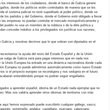
los intereses de los ciudadanos, donde el banco de Galicia genere
ngaños, donde los políticos estén controlados de manera que se les
de el sistema judicial no esté supeditado al poder político, donde se
e los partidos y del Gobierno, donde el Gobierno esté obligado a llevar
e las empresas no puedan controlar el mercado monopolísticamente y
 del pueblo no sea un miembro de la nobleza o de la élite política y
 conceder indultos a los privilegiados sin justificar sus razones,
 Galicia y nosotras decimos que lo que sobran son diputados en el
cesitamos la ayuda del resto del Estado Español y de la Unión
e salga de Galicia será para pagar intereses que en nada nos
y la Unión Europea ha entrado en una dinámica nacionalista donde cada
nión Europea no puede admitirnos automáticamente como nuevo Estado
s si el proyecto europeo se recondujera y nos sedujera en el futuro.
cabarán entendiéndolo porque no podrán seguir engañados
ligados a aprender español, idioma de un Estado nada ejemplar que no
turo. Más nos valdría aprender otros idiomas de territorios con más
ue aquí hemos expresado puede suscribirlo cualquier gallego, vasco,
aragonés, extremeño, andaluz, castellano, murciano, valenciano,